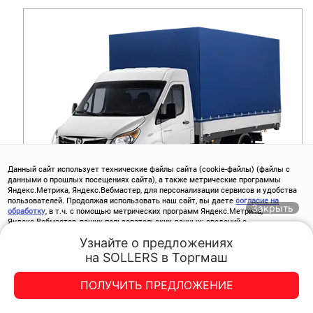
Данный сайт использует технические файлы сайта (cookie-файлы) (файлы с
данными о прошлых посещениях сайта), а также метрические программы
Яндекс.Метрика, Яндекс.Вебмастер, для персонализации сервисов и удобства
пользователей. Продолжая использовать наш сайт, вы даете
согласие на
Закрыть
обработку
, в т.ч. с помощью метрических программ Яндекс.Метрика,
Яндекс.Вебмастер, ваших пользовательских данных: сведений о
SOLLERS ATLANT БОРТОВОЙ
местоположении; типе и версии ОС; типе и версии Браузера; типе устройства и
Узнайте о предложениях

разрешении его экрана; источнике откуда пришел на сайт пользователь; с
какого сайта или по какой рекламе; языке ОС и Браузере; какие страницы
на SOLLERS в Торгмаш
Trade-in
Акции
Заказать
Меню
открывает и на какие кнопки нажимает пользователь; ip-адрес.
ОТ
2 710 000
Р.
Спецпредложения
ПОЛУЧИТЬ ПРЕДЛОЖЕНИЕ
Хорошо
ПОЛУЧИТЬ СКИДКУ
ТОРГМАШ-СЕВЕР
ТОРГМАШ-СЕВЕР