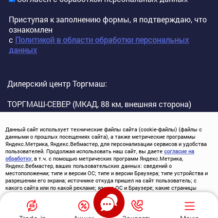
Приступая к заполнению формы, я подтверждаю, что
ознакомлен
с
Политикой в области обработки персональных
данных
Дилерский центр Торгмаш:
ТОРГМАШ-СЕВЕР (МКАД, 88 км, внешняя сторона)
Данный сайт использует технические файлы сайта (cookie-файлы) (файлы с
данными о прошлых посещениях сайта), а также метрические программы
Яндекс.Метрика, Яндекс.Вебмастер, для персонализации сервисов и удобства
пользователей. Продолжая использовать наш сайт, вы даете
согласие на
обработку
, в т.ч. с помощью метрических программ Яндекс.Метрика,
Яндекс.Вебмастер, ваших пользовательских данных: сведений о
местоположении; типе и версии ОС; типе и версии Браузера; типе устройства и
Выгодный обмен автомобиля
разрешении его экрана; источнике откуда пришел на сайт пользователь; с
какого сайта или по какой рекламе; языке ОС и Браузере; какие страницы
открывает и на какие кнопки нажимает пользователь; ip-адрес.
©
2026
Торгмаш официальный дилер
Хорошо
Политика конфиденциальности