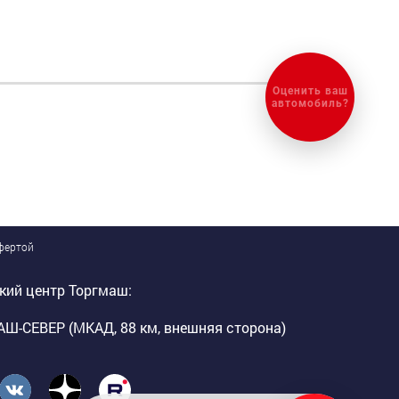
Оценить ваш
автомобиль?
офертой
кий центр Торгмаш:
Ш-СЕВЕР (МКАД, 88 км, внешняя сторона)