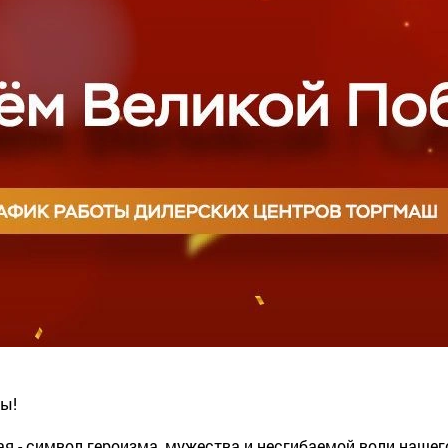
ы!
Мая - символ героизма, мужества и несгибаемой воли наш