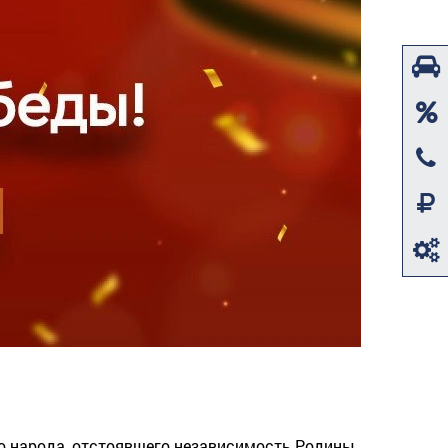
его народа, отстоявшего независимость Родины