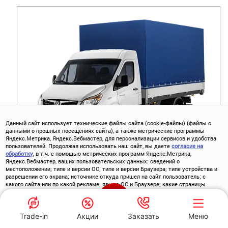
Данный сайт использует технические файлы сайта (cookie-файлы) (файлы с
данными о прошлых посещениях сайта), а также метрические программы
Яндекс.Метрика, Яндекс.Вебмастер, для персонализации сервисов и удобства
пользователей. Продолжая использовать наш сайт, вы даете
согласие на
обработку
, в т.ч. с помощью метрических программ Яндекс.Метрика,
Яндекс.Вебмастер, ваших пользовательских данных: сведений о
SOLLERS ATLANT БОРТОВОЙ
местоположении; типе и версии ОС; типе и версии Браузера; типе устройства и
разрешении его экрана; источнике откуда пришел на сайт пользователь; с
какого сайта или по какой рекламе; языке ОС и Браузере; какие страницы
открывает и на какие кнопки нажимает пользователь; ip-адрес.
ОТ
2 710 000
Р.
Хорошо
ПОЛУЧИТЬ СКИДКУ
Trade-in
Акции
Заказать
Меню