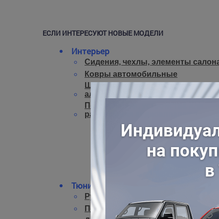
ЕСЛИ ИНТЕРЕСУЮТ НОВЫЕ МОДЕЛИ
Интерьер
Сидения, чехлы, элементы салон
Ковры автомобильные
Шумо- и виброизоляция, отделка
алюминием
Полки, ящики, устройства для
размещения аудиоаппаратуры
Тюнинг систем автомобиля
Рулевое управление
Подвеска