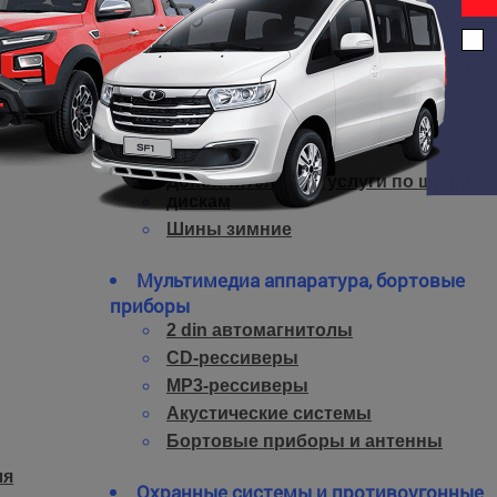
Диски стальные штампованные,
LZxPCD 5x139.7
Диски легкосплавные кованые, LZx
5x139.7
Шины грязевые (Mud-Terrain)
Шины шоссейные и универсальные
(All-Terrain)
Дополнительные услуги по шинам и
дискам
Шины зимние
Мультимедиа аппаратура, бортовые
приборы
2 din автомагнитолы
CD-рессиверы
MP3-рессиверы
Акустические системы
Бортовые приборы и антенны
ля
Охранные системы и противоугонные