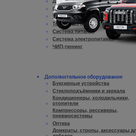
Двигатель
Система охлаждения
Трансмиссия
Тормозная система
Система питания
Система электропитания
ЧИП-тюнинг
Дополнительное оборудование
Буксирные устройства
Стеклоподъёмники и зеркала
Кондиционеры, холодильники,
отопители
Компрессоры, рессиверы,
пневмосистемы
Оптика
Домкраты, стропы, аксессуары д
лебедок