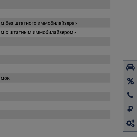
/м без штатного иммобилайзера>
а/м с штатным иммобилайзером>
амок