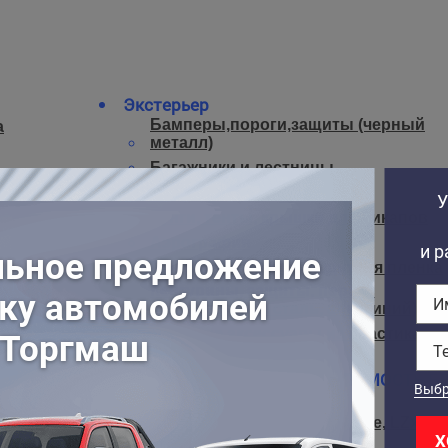
Экстерьер
Бамперы,пороги,защиты (черный
а
металл)
Багажники и лестницы
Антикор, Антишум
Кунги, тенты, крышки для пикапов
Аэрография
Тонировка, Винил, Защитная пленка
Кенгурины, защиты, пороги
(нержавеющая сталь, алюминий)
Внешние аксессуары из пластика
Диски колесные, шины (СТОИМОСТЬ Б
УСТАНОВКИ)
Диски легкосплавные литые, LZxPC
5x139.7