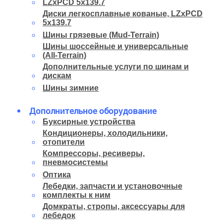
LZxPCD 5x139.7
Диски легкосплавные кованые, LZxPCD
5x139.7
Шины грязевые (Mud-Terrain)
Шины шоссейные и универсальные
(All-Terrain)
Дополнительные услуги по шинам и
дискам
Шины зимние
Дополнительное оборудование
Буксирные устройства
Кондиционеры, холодильники,
отопители
Компрессоры, ресиверы,
пневмосистемы
Оптика
Лебедки, запчасти и установочные
комплекты к ним
Домкраты, стропы, аксессуары для
лебедок