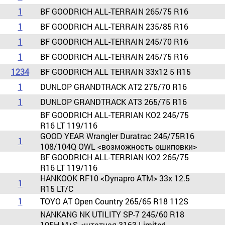
1
BF GOODRICH ALL-TERRAIN 265/75 R16
1
BF GOODRICH ALL-TERRAIN 235/85 R16
1
BF GOODRICH ALL-TERRAIN 245/70 R16
1
BF GOODRICH ALL-TERRAIN 245/75 R16
1
2
3
4
BF GOODRICH ALL TERRAIN 33x12 5 R15
1
DUNLOP GRANDTRACK AT2 275/70 R16
1
DUNLOP GRANDTRACK AT3 265/75 R16
BF GOODRICH ALL-TERRIAN KO2 245/75
R16 LT 119/116
GOOD YEAR Wrangler Duratrac 245/75R16
1
108/104Q OWL <возможность ошиповки>
BF GOODRICH ALL-TERRIAN KO2 265/75
R16 LT 119/116
HANKOOK RF10 <Dynapro АTM> 33x 12.5
1
R15 LT/C
1
TOYO AT Open Country 265/65 R18 112S
NANKANG NK UTILITY SP-7 245/60 R18
105H M+S <штатная 3163 Limited