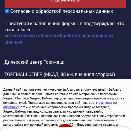
Согласен с обработкой персональных данных
Приступая к заполнению формы, я подтверждаю, что
ознакомлен
с
Политикой в области обработки персональных
данных
Дилерский центр Торгмаш:
ТОРГМАШ-СЕВЕР (МКАД, 88 км, внешняя сторона)
Данный сайт использует технические файлы сайта (cookie-файлы) (файлы с
данными о прошлых посещениях сайта), а также метрические программы
Яндекс.Метрика, Яндекс.Вебмастер, для персонализации сервисов и удобства
пользователей. Продолжая использовать наш сайт, вы даете
согласие на
обработку
, в т.ч. с помощью метрических программ Яндекс.Метрика,
Яндекс.Вебмастер, ваших пользовательских данных: сведений о
местоположении; типе и версии ОС; типе и версии Браузера; типе устройства и
Выгодный обмен автомобиля
разрешении его экрана; источнике откуда пришел на сайт пользователь; с
какого сайта или по какой рекламе; языке ОС и Браузере; какие страницы
открывает и на какие кнопки нажимает пользователь; ip-адрес.