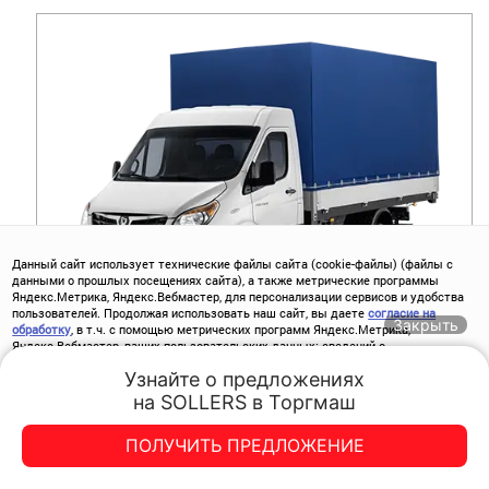
Данный сайт использует технические файлы сайта (cookie-файлы) (файлы с
данными о прошлых посещениях сайта), а также метрические программы
Яндекс.Метрика, Яндекс.Вебмастер, для персонализации сервисов и удобства
пользователей. Продолжая использовать наш сайт, вы даете
согласие на
Закрыть
обработку
, в т.ч. с помощью метрических программ Яндекс.Метрика,
Яндекс.Вебмастер, ваших пользовательских данных: сведений о
SOLLERS ATLANT БОРТОВОЙ
местоположении; типе и версии ОС; типе и версии Браузера; типе устройства и
Узнайте о предложениях

разрешении его экрана; источнике откуда пришел на сайт пользователь; с
какого сайта или по какой рекламе; языке ОС и Браузере; какие страницы
на SOLLERS в Торгмаш
Trade-in
Акции
Заказать
Меню
открывает и на какие кнопки нажимает пользователь; ip-адрес.
ОТ
2 710 000
Р.
Спецпредложения
ПОЛУЧИТЬ ПРЕДЛОЖЕНИЕ
Хорошо
ПОЛУЧИТЬ СКИДКУ
ТОРГМАШ-СЕВЕР
ТОРГМАШ-СЕВЕР