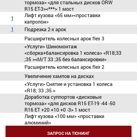
тормоза> <для стальных дисков ORW
R15 ET-3><***> 1 мост
Лифт кузова <65 мм><проставки
1
капролон>
1
Подрезка 2-х арок
Расширитель колесных арок flex 3
<Услуги> Шиномонтаж
<сборка+балансировка 1 колеса> <R18;33
;35 ><М/Т 33 ;35 без балансировки>
Расширитель колесных арок flex 2
Увеличение хампов на дисках
<Услуги> Снятие и установка 1 колеса
<R18; 33 ;35 >
Доработка суппортов <дисковые
тормоза> <для дисков R15 ET-19 -44 -50
R16 ET +20 +10 +0 -3> 1 мост
Лифт кузова <100 мм> <проставки
алюминий>
ЗАПРОС НА ТЮНИНГ