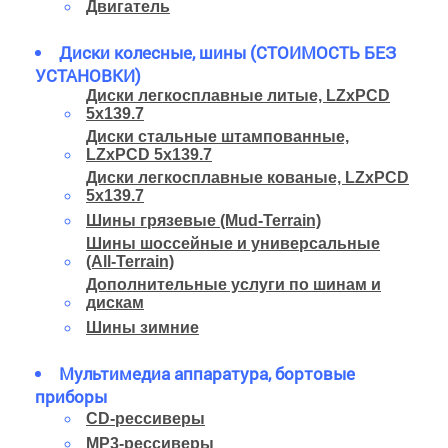
Двигатель
Диски колесные, шины (СТОИМОСТЬ БЕЗ
УСТАНОВКИ)
Диски легкосплавные литые, LZxPCD
5x139.7
Диски стальные штампованные,
LZxPCD 5x139.7
Диски легкосплавные кованые, LZxPCD
5x139.7
Шины грязевые (Mud-Terrain)
Шины шоссейные и универсальные
(All-Terrain)
Дополнительные услуги по шинам и
дискам
Шины зимние
Мультимедиа аппаратура, бортовые
приборы
CD-рессиверы
MP3-рессиверы