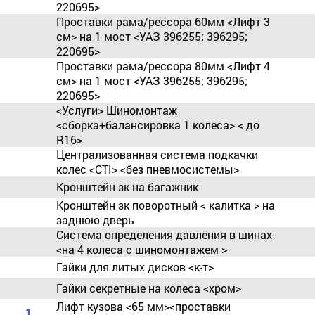
220695>
Проставки рама/рессора 60мм <Лифт 3
см> на 1 мост <УАЗ 396255; 396295;
220695>
Проставки рама/рессора 80мм <Лифт 4
см> на 1 мост <УАЗ 396255; 396295;
220695>
<Услуги> Шиномонтаж
<сборка+балансировка 1 колеса> < до
R16>
Централизованная система подкачки
колес <CTI> <без пневмосистемы>
Кронштейн зк на багажник
Кронштейн зк поворотный < калитка > на
заднюю дверь
Система определения давления в шинах
<на 4 колеса с шиномонтажем >
Гайки для литых дисков <к-т>
Гайки секретные на колеса <хром>
Лифт кузова <65 мм><проставки
1