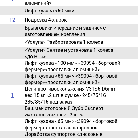
алюминий>
Лифт кузова <50 мм>
1
2
Подрезка 4-х арок
Брызговики <передние и задние> с
изготовлением крепления
<Услуга> Разбортировка 1 колеса
<Услуги> Снятие и установка 1 колеса
<до R16>
Лифт кузова <100 мм> <39094 - бортовой
фермер><проставки алюминий>
Лифт кузова <65 мм> <39094 - бортовой
фермер><проставки алюминий>
Цепи противоскольжения V31S6 D6mm
1
вес 15 кг <2 шт.в сумке> 245/75/16
235/85/16 под заказ
Башмак стопорный Зубр Эксперт
<металл. комплект 2 шт>
Лифт кузова <65 мм> <39094 - бортовой
фермер><проставки капролон>
Доработка суппортов <дисковые