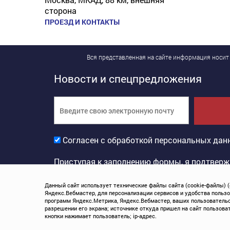
сторона
ПРОЕЗД И КОНТАКТЫ
Вся представленная на сайте информация носит
Новости и спецпредложения
Согласен с обработкой персональных дан
Приступая к заполнению формы, я подтверж
с
Политикой в области обработки персонал
Данный сайт использует технические файлы сайта (cookie-файлы) 
Яндекс.Вебмастер, для персонализации сервисов и удобства польз
программ Яндекс.Метрика, Яндекс.Вебмастер, ваших пользовательск
©
2026
Торгмаш официальный дилер
разрешении его экрана; источнике откуда пришел на сайт пользоват
кнопки нажимает пользователь; ip-адрес.
Политика конфиденциальности