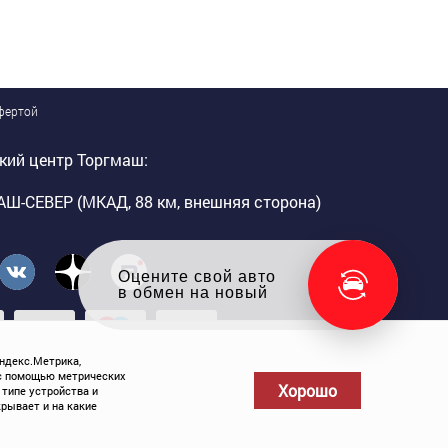
офертой
кий центр Торгмаш:
Ш-СЕВЕР (МКАД, 88 км, внешняя сторона)
Оцените свой авто
в обмен на новый
ндекс.Метрика,
. с помощью метрических
Хорошо
 типе устройства и
крывает и на какие
Телефоны:
+7 (495) 230-77-55
,
8-800-775-69-59
Карта сайта