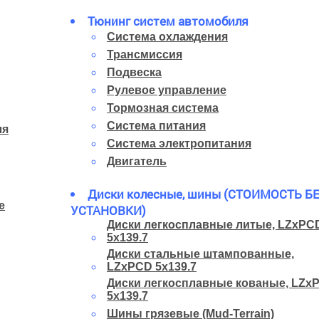
Тюнинг систем автомобиля
Система охлаждения
Трансмиссия
Подвеска
Рулевое управление
Тормозная система
Система питания
ля
Система электропитания
Двигатель
Диски колесные, шины (СТОИМОСТЬ Б
е
УСТАНОВКИ)
Диски легкосплавные литые, LZxPC
5x139.7
Диски стальные штампованные,
LZxPCD 5x139.7
Диски легкосплавные кованые, LZx
5x139.7
Шины грязевые (Mud-Terrain)