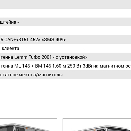
нштейна>
5 CAN+<3151 452> <ЗМЗ 409>
 клиента
нтенна Lemm Turbo 2001 <с установкой>
тенна ML 145 + BM 145 1.60 м 250 Вт 3dBi на магнитном о
штатное место а/магнитолы